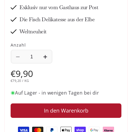
Exklusiv nur vom Gasthaus zur Post
Die Fisch Delikatesse aus der Elbe
Weltneuheit
Anzahl
Verringere
Erhöhe
die
die
Normaler
€9,90
Menge
Menge
für
für
Preis
STÜCKPREIS
PRO
€79,20
/
KG
Stint
Stint
Auf Lager - in wenigen Tagen bei dir
In den Warenkorb
Zahlungsmethoden